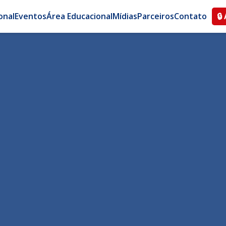
onal
Eventos
Área Educacional
Mídias
Parceiros
Contato
🔒